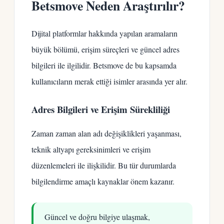
Betsmove Neden Araştırılır?
Dijital platformlar hakkında yapılan aramaların
büyük bölümü, erişim süreçleri ve güncel adres
bilgileri ile ilgilidir. Betsmove de bu kapsamda
kullanıcıların merak ettiği isimler arasında yer alır.
Adres Bilgileri ve Erişim Sürekliliği
Zaman zaman alan adı değişiklikleri yaşanması,
teknik altyapı gereksinimleri ve erişim
düzenlemeleri ile ilişkilidir. Bu tür durumlarda
bilgilendirme amaçlı kaynaklar önem kazanır.
Güncel ve doğru bilgiye ulaşmak,