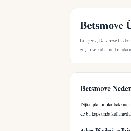
Betsmove Ü
Bu içerik, Betsmove hakkında 
erişim ve kullanım konuların
Betsmove Neden 
Dijital platformlar hakkında
de bu kapsamda kullanıcıları
Adres Bilgileri ve Eriş