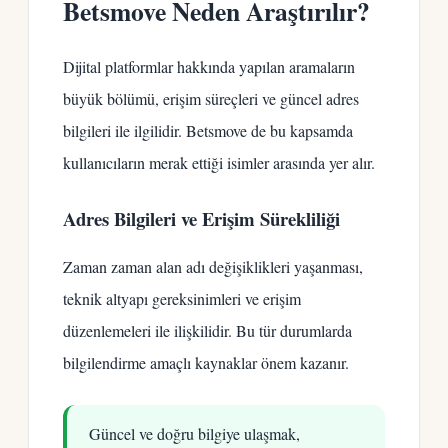
Betsmove Neden Araştırılır?
Dijital platformlar hakkında yapılan aramaların
büyük bölümü, erişim süreçleri ve güncel adres
bilgileri ile ilgilidir. Betsmove de bu kapsamda
kullanıcıların merak ettiği isimler arasında yer alır.
Adres Bilgileri ve Erişim Sürekliliği
Zaman zaman alan adı değişiklikleri yaşanması,
teknik altyapı gereksinimleri ve erişim
düzenlemeleri ile ilişkilidir. Bu tür durumlarda
bilgilendirme amaçlı kaynaklar önem kazanır.
Güncel ve doğru bilgiye ulaşmak,