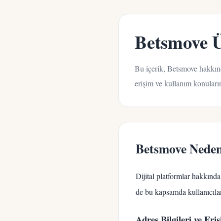
Betsmove Ü
Bu içerik, Betsmove hakkında 
erişim ve kullanım konuların
Betsmove Neden 
Dijital platformlar hakkında
de bu kapsamda kullanıcıları
Adres Bilgileri ve Eriş