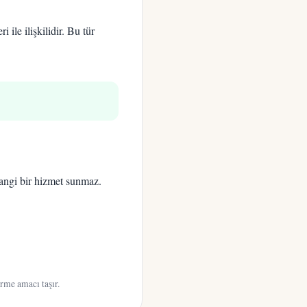
ile ilişkilidir. Bu tür
rhangi bir hizmet sunmaz.
rme amacı taşır.