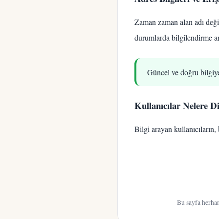
Zaman zaman alan adı değişik
durumlarda bilgilendirme a
Güncel ve doğru bilgiye
Kullanıcılar Nelere D
Bilgi arayan kullanıcıların,
Bu sayfa herhan