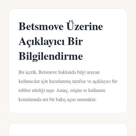
Betsmove Üzerine
Açıklayıcı Bir
Bilgilendirme
Bu içerik, Betsmove hakkında bilgi arayan
kullanıcılar için hazırlanmış tarafsız ve açıklayıcı bir
rehber niteliği taşır. Amaç, erişim ve kullanım
konularında net bir bakış açısı sunmaktır.