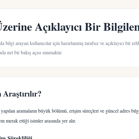
zerine Açıklayıcı Bir Bilgil
bilgi arayan kullanıcılar için hazırlanmış tarafsız ve açıklayıcı bir rehb
da net bir bakış açısı sunmaktır.
Araştırılır?
 yapılan aramaların büyük bölümü, erişim süreçleri ve güncel adres bilgil
n merak ettiği isimler arasında yer alır.
im Sürekliliği