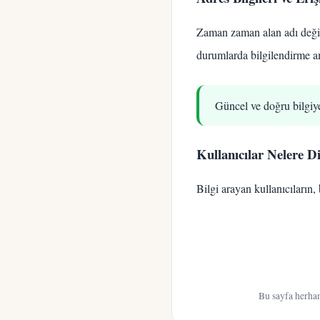
Zaman zaman alan adı değişik
durumlarda bilgilendirme a
Güncel ve doğru bilgiye
Kullanıcılar Nelere D
Bilgi arayan kullanıcıların,
Bu sayfa herhan