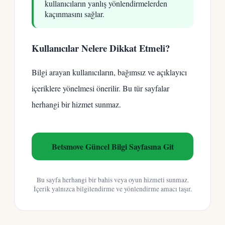
kullanıcıların yanlış yönlendirmelerden
kaçınmasını sağlar.
Kullanıcılar Nelere Dikkat Etmeli?
Bilgi arayan kullanıcıların, bağımsız ve açıklayıcı
içeriklere yönelmesi önerilir. Bu tür sayfalar
herhangi bir hizmet sunmaz.
Betsmove Güncel Bilgi Sayfasına Git
Bu sayfa herhangi bir bahis veya oyun hizmeti sunmaz.
İçerik yalnızca bilgilendirme ve yönlendirme amacı taşır.