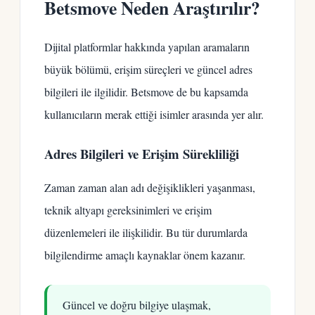
Betsmove Neden Araştırılır?
Dijital platformlar hakkında yapılan aramaların
büyük bölümü, erişim süreçleri ve güncel adres
bilgileri ile ilgilidir. Betsmove de bu kapsamda
kullanıcıların merak ettiği isimler arasında yer alır.
Adres Bilgileri ve Erişim Sürekliliği
Zaman zaman alan adı değişiklikleri yaşanması,
teknik altyapı gereksinimleri ve erişim
düzenlemeleri ile ilişkilidir. Bu tür durumlarda
bilgilendirme amaçlı kaynaklar önem kazanır.
Güncel ve doğru bilgiye ulaşmak,