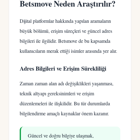
Betsmove Neden Araştırılır?
Dijital platformlar hakkında yapılan aramaların
büyük bölümü, erişim süreçleri ve güncel adres
bilgileri ile ilgilidir. Betsmove de bu kapsamda
kullanıcıların merak ettiği isimler arasında yer alır.
Adres Bilgileri ve Erişim Sürekliliği
Zaman zaman alan adı değişiklikleri yaşanması,
teknik altyapı gereksinimleri ve erişim
düzenlemeleri ile ilişkilidir. Bu tür durumlarda
bilgilendirme amaçlı kaynaklar önem kazanır.
Güncel ve doğru bilgiye ulaşmak,