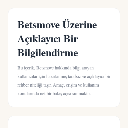
Betsmove Üzerine
Açıklayıcı Bir
Bilgilendirme
Bu içerik, Betsmove hakkında bilgi arayan
kullanıcılar için hazırlanmış tarafsız ve açıklayıcı bir
rehber niteliği taşır. Amaç, erişim ve kullanım
konularında net bir bakış açısı sunmaktır.