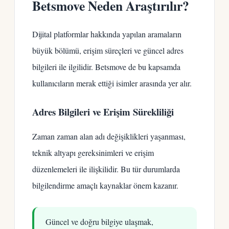
Betsmove Neden Araştırılır?
Dijital platformlar hakkında yapılan aramaların
büyük bölümü, erişim süreçleri ve güncel adres
bilgileri ile ilgilidir. Betsmove de bu kapsamda
kullanıcıların merak ettiği isimler arasında yer alır.
Adres Bilgileri ve Erişim Sürekliliği
Zaman zaman alan adı değişiklikleri yaşanması,
teknik altyapı gereksinimleri ve erişim
düzenlemeleri ile ilişkilidir. Bu tür durumlarda
bilgilendirme amaçlı kaynaklar önem kazanır.
Güncel ve doğru bilgiye ulaşmak,