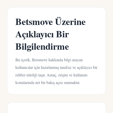
Betsmove Üzerine
Açıklayıcı Bir
Bilgilendirme
Bu içerik, Betsmove hakkında bilgi arayan
kullanıcılar için hazırlanmış tarafsız ve açıklayıcı bir
rehber niteliği taşır. Amaç, erişim ve kullanım
konularında net bir bakış açısı sunmaktır.