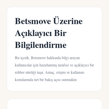
Betsmove Üzerine
Açıklayıcı Bir
Bilgilendirme
Bu içerik, Betsmove hakkında bilgi arayan
kullanıcılar için hazırlanmış tarafsız ve açıklayıcı bir
rehber niteliği taşır. Amaç, erişim ve kullanım
konularında net bir bakış açısı sunmaktır.