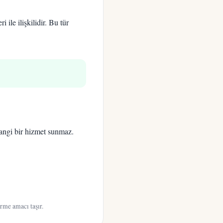
ile ilişkilidir. Bu tür
rhangi bir hizmet sunmaz.
rme amacı taşır.