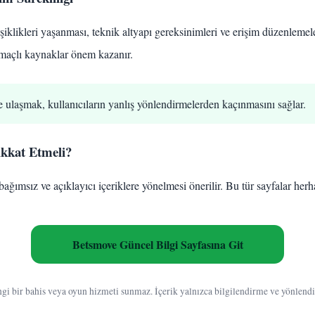
likleri yaşanması, teknik altyapı gereksinimleri ve erişim düzenlemeleri 
maçlı kaynaklar önem kazanır.
 ulaşmak, kullanıcıların yanlış yönlendirmelerden kaçınmasını sağlar.
ikkat Etmeli?
 bağımsız ve açıklayıcı içeriklere yönelmesi önerilir. Bu tür sayfalar he
Betsmove Güncel Bilgi Sayfasına Git
gi bir bahis veya oyun hizmeti sunmaz. İçerik yalnızca bilgilendirme ve yönlendi