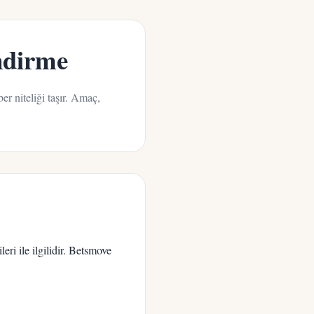
endirme
er niteliği taşır. Amaç,
eri ile ilgilidir. Betsmove