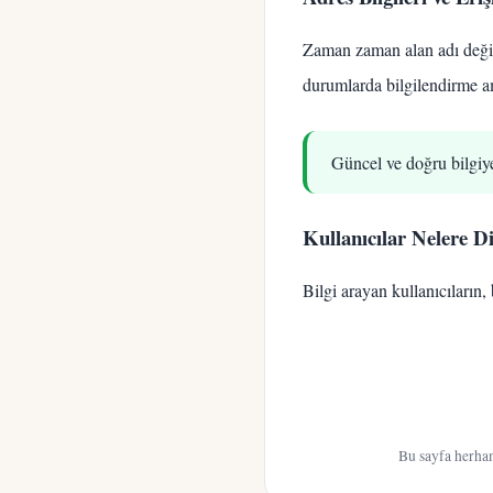
Zaman zaman alan adı değişik
durumlarda bilgilendirme a
Güncel ve doğru bilgiye
Kullanıcılar Nelere D
Bilgi arayan kullanıcıların,
Bu sayfa herhan