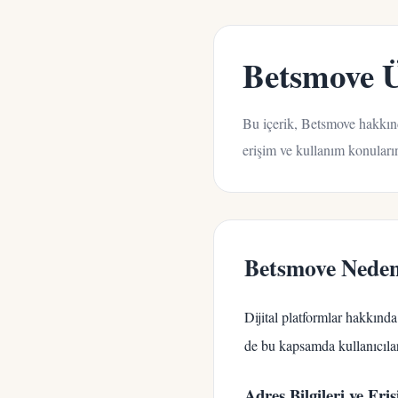
Betsmove Ü
Bu içerik, Betsmove hakkında 
erişim ve kullanım konuların
Betsmove Neden 
Dijital platformlar hakkında
de bu kapsamda kullanıcıları
Adres Bilgileri ve Eriş