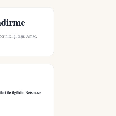
endirme
er niteliği taşır. Amaç,
eri ile ilgilidir. Betsmove