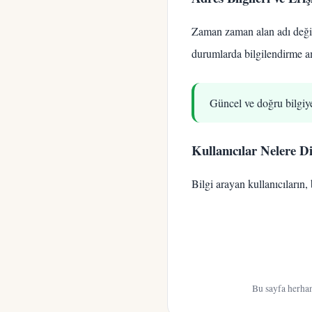
Zaman zaman alan adı değişik
durumlarda bilgilendirme a
Güncel ve doğru bilgiye
Kullanıcılar Nelere D
Bilgi arayan kullanıcıların,
Bu sayfa herhan