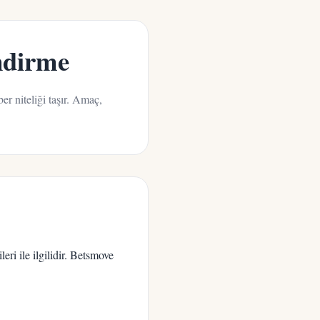
endirme
er niteliği taşır. Amaç,
eri ile ilgilidir. Betsmove