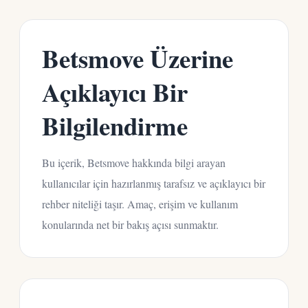
Betsmove Üzerine
Açıklayıcı Bir
Bilgilendirme
Bu içerik, Betsmove hakkında bilgi arayan
kullanıcılar için hazırlanmış tarafsız ve açıklayıcı bir
rehber niteliği taşır. Amaç, erişim ve kullanım
konularında net bir bakış açısı sunmaktır.