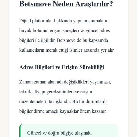
Betsmove Neden Araştırılır?
Dijital platformlar hakkında yapılan aramaların
büyük bölümü, erişim süreçleri ve güncel adres
bilgileri ile ilgilidir. Betsmove de bu kapsamda
kullanıcıların merak ettiği isimler arasında yer alır.
Adres Bilgileri ve Erişim Sürekliliği
Zaman zaman alan adı değişiklikleri yaşanması,
teknik altyapı gereksinimleri ve erişim
düzenlemeleri ile ilişkilidir. Bu tür durumlarda
bilgilendirme amaçlı kaynaklar önem kazanır.
Güncel ve doğru bilgiye ulaşmak,