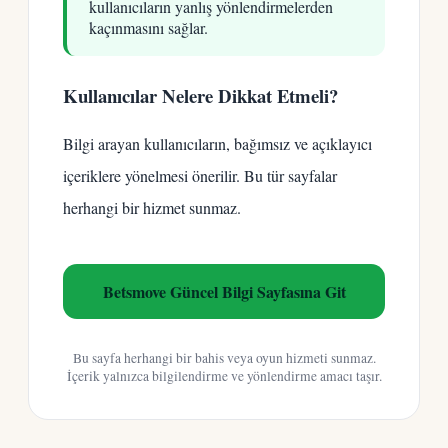
kullanıcıların yanlış yönlendirmelerden
kaçınmasını sağlar.
Kullanıcılar Nelere Dikkat Etmeli?
Bilgi arayan kullanıcıların, bağımsız ve açıklayıcı
içeriklere yönelmesi önerilir. Bu tür sayfalar
herhangi bir hizmet sunmaz.
Betsmove Güncel Bilgi Sayfasına Git
Bu sayfa herhangi bir bahis veya oyun hizmeti sunmaz.
İçerik yalnızca bilgilendirme ve yönlendirme amacı taşır.