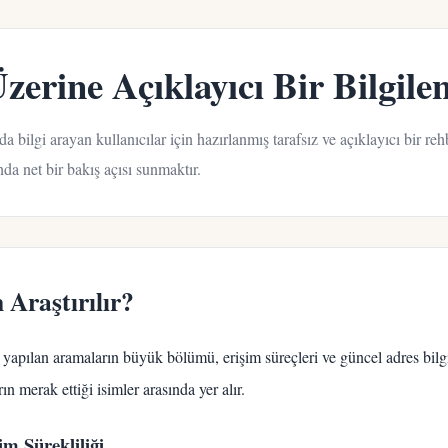
zerine Açıklayıcı Bir Bilgil
bilgi arayan kullanıcılar için hazırlanmış tarafsız ve açıklayıcı bir rehb
da net bir bakış açısı sunmaktır.
Araştırılır?
 yapılan aramaların büyük bölümü, erişim süreçleri ve güncel adres bilgil
n merak ettiği isimler arasında yer alır.
im Sürekliliği