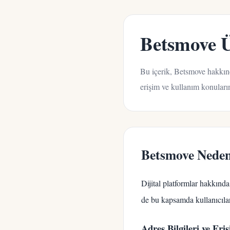
Betsmove Ü
Bu içerik, Betsmove hakkında 
erişim ve kullanım konuların
Betsmove Neden 
Dijital platformlar hakkında
de bu kapsamda kullanıcıları
Adres Bilgileri ve Eriş