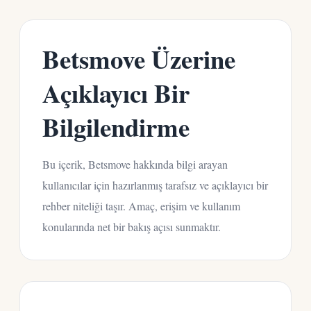
Betsmove Üzerine
Açıklayıcı Bir
Bilgilendirme
Bu içerik, Betsmove hakkında bilgi arayan
kullanıcılar için hazırlanmış tarafsız ve açıklayıcı bir
rehber niteliği taşır. Amaç, erişim ve kullanım
konularında net bir bakış açısı sunmaktır.