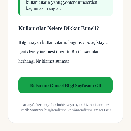
kullanıcıların yanlış yönlendirmelerden
kaçınmasını sağlar.
Kullanıcılar Nelere Dikkat Etmeli?
Bilgi arayan kullanıcıların, bağımsız ve açıklayıcı
içeriklere yönelmesi önerilir. Bu tür sayfalar
herhangi bir hizmet sunmaz.
Betsmove Güncel Bilgi Sayfasına Git
Bu sayfa herhangi bir bahis veya oyun hizmeti sunmaz.
İçerik yalnızca bilgilendirme ve yönlendirme amacı taşır.