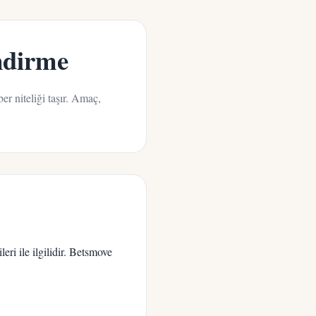
endirme
er niteliği taşır. Amaç,
eri ile ilgilidir. Betsmove