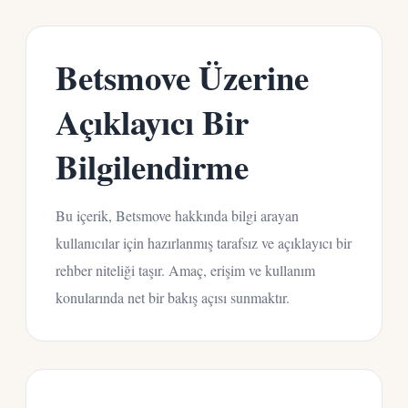
Betsmove Üzerine
Açıklayıcı Bir
Bilgilendirme
Bu içerik, Betsmove hakkında bilgi arayan
kullanıcılar için hazırlanmış tarafsız ve açıklayıcı bir
rehber niteliği taşır. Amaç, erişim ve kullanım
konularında net bir bakış açısı sunmaktır.