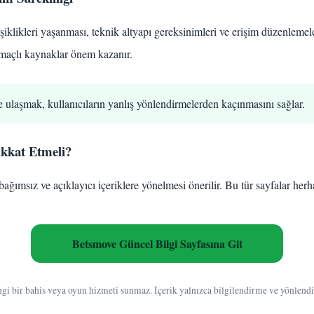
likleri yaşanması, teknik altyapı gereksinimleri ve erişim düzenlemeleri 
maçlı kaynaklar önem kazanır.
 ulaşmak, kullanıcıların yanlış yönlendirmelerden kaçınmasını sağlar.
ikkat Etmeli?
 bağımsız ve açıklayıcı içeriklere yönelmesi önerilir. Bu tür sayfalar he
Betsmove Güncel Bilgi Sayfasına Git
gi bir bahis veya oyun hizmeti sunmaz. İçerik yalnızca bilgilendirme ve yönlendi