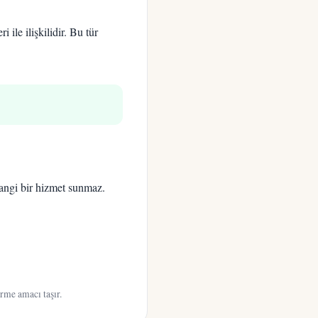
ile ilişkilidir. Bu tür
rhangi bir hizmet sunmaz.
rme amacı taşır.