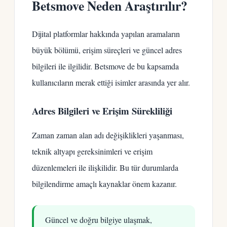
Betsmove Neden Araştırılır?
Dijital platformlar hakkında yapılan aramaların
büyük bölümü, erişim süreçleri ve güncel adres
bilgileri ile ilgilidir. Betsmove de bu kapsamda
kullanıcıların merak ettiği isimler arasında yer alır.
Adres Bilgileri ve Erişim Sürekliliği
Zaman zaman alan adı değişiklikleri yaşanması,
teknik altyapı gereksinimleri ve erişim
düzenlemeleri ile ilişkilidir. Bu tür durumlarda
bilgilendirme amaçlı kaynaklar önem kazanır.
Güncel ve doğru bilgiye ulaşmak,