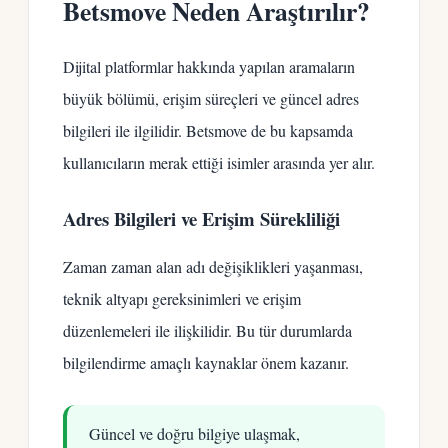
Betsmove Neden Araştırılır?
Dijital platformlar hakkında yapılan aramaların
büyük bölümü, erişim süreçleri ve güncel adres
bilgileri ile ilgilidir. Betsmove de bu kapsamda
kullanıcıların merak ettiği isimler arasında yer alır.
Adres Bilgileri ve Erişim Sürekliliği
Zaman zaman alan adı değişiklikleri yaşanması,
teknik altyapı gereksinimleri ve erişim
düzenlemeleri ile ilişkilidir. Bu tür durumlarda
bilgilendirme amaçlı kaynaklar önem kazanır.
Güncel ve doğru bilgiye ulaşmak,