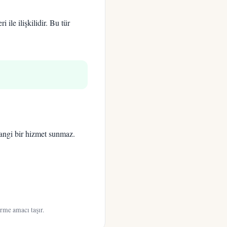
ile ilişkilidir. Bu tür
rhangi bir hizmet sunmaz.
rme amacı taşır.