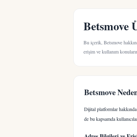
Betsmove Ü
Bu içerik, Betsmove hakkında 
erişim ve kullanım konuların
Betsmove Neden 
Dijital platformlar hakkında
de bu kapsamda kullanıcıları
Adres Bilgileri ve Eriş