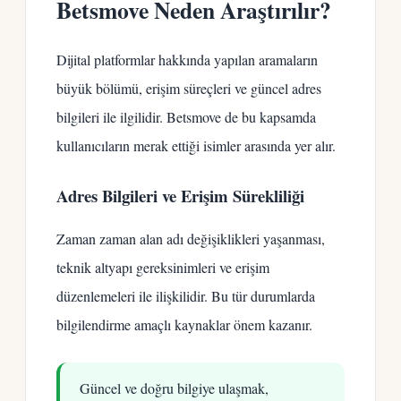
Betsmove Neden Araştırılır?
Dijital platformlar hakkında yapılan aramaların
büyük bölümü, erişim süreçleri ve güncel adres
bilgileri ile ilgilidir. Betsmove de bu kapsamda
kullanıcıların merak ettiği isimler arasında yer alır.
Adres Bilgileri ve Erişim Sürekliliği
Zaman zaman alan adı değişiklikleri yaşanması,
teknik altyapı gereksinimleri ve erişim
düzenlemeleri ile ilişkilidir. Bu tür durumlarda
bilgilendirme amaçlı kaynaklar önem kazanır.
Güncel ve doğru bilgiye ulaşmak,