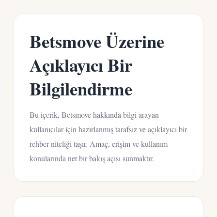
Betsmove Üzerine
Açıklayıcı Bir
Bilgilendirme
Bu içerik, Betsmove hakkında bilgi arayan
kullanıcılar için hazırlanmış tarafsız ve açıklayıcı bir
rehber niteliği taşır. Amaç, erişim ve kullanım
konularında net bir bakış açısı sunmaktır.