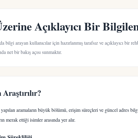
zerine Açıklayıcı Bir Bilgil
bilgi arayan kullanıcılar için hazırlanmış tarafsız ve açıklayıcı bir rehb
da net bir bakış açısı sunmaktır.
Araştırılır?
 yapılan aramaların büyük bölümü, erişim süreçleri ve güncel adres bilgil
n merak ettiği isimler arasında yer alır.
im Sürekliliği