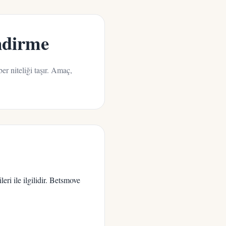
endirme
er niteliği taşır. Amaç,
eri ile ilgilidir. Betsmove