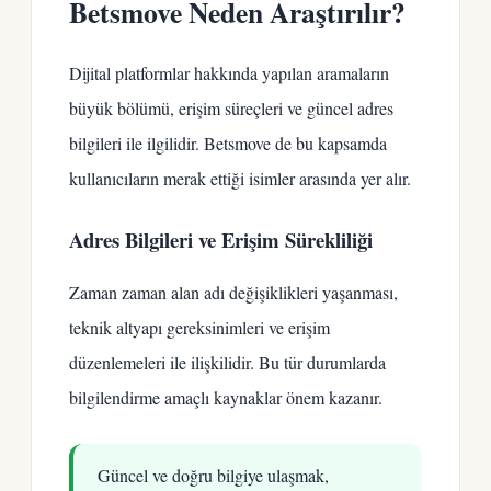
Betsmove Neden Araştırılır?
Dijital platformlar hakkında yapılan aramaların
büyük bölümü, erişim süreçleri ve güncel adres
bilgileri ile ilgilidir. Betsmove de bu kapsamda
kullanıcıların merak ettiği isimler arasında yer alır.
Adres Bilgileri ve Erişim Sürekliliği
Zaman zaman alan adı değişiklikleri yaşanması,
teknik altyapı gereksinimleri ve erişim
düzenlemeleri ile ilişkilidir. Bu tür durumlarda
bilgilendirme amaçlı kaynaklar önem kazanır.
Güncel ve doğru bilgiye ulaşmak,