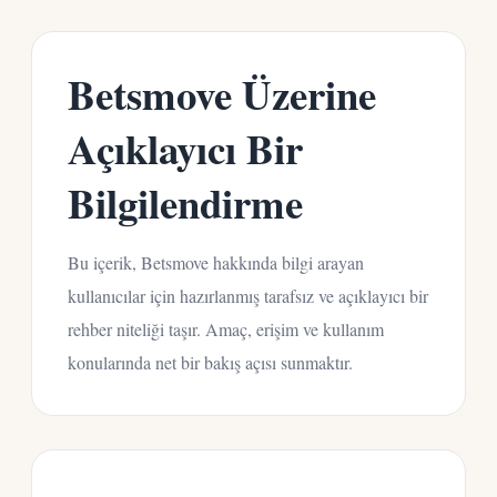
Betsmove Üzerine
Açıklayıcı Bir
Bilgilendirme
Bu içerik, Betsmove hakkında bilgi arayan
kullanıcılar için hazırlanmış tarafsız ve açıklayıcı bir
rehber niteliği taşır. Amaç, erişim ve kullanım
konularında net bir bakış açısı sunmaktır.