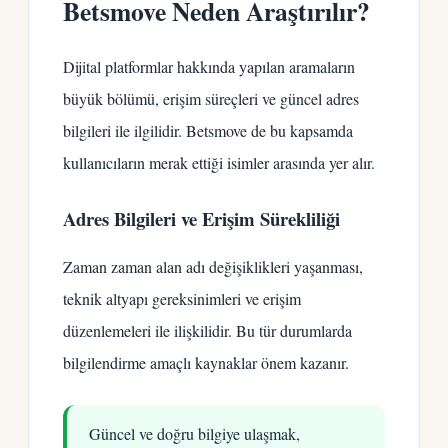
Betsmove Neden Araştırılır?
Dijital platformlar hakkında yapılan aramaların
büyük bölümü, erişim süreçleri ve güncel adres
bilgileri ile ilgilidir. Betsmove de bu kapsamda
kullanıcıların merak ettiği isimler arasında yer alır.
Adres Bilgileri ve Erişim Sürekliliği
Zaman zaman alan adı değişiklikleri yaşanması,
teknik altyapı gereksinimleri ve erişim
düzenlemeleri ile ilişkilidir. Bu tür durumlarda
bilgilendirme amaçlı kaynaklar önem kazanır.
Güncel ve doğru bilgiye ulaşmak,