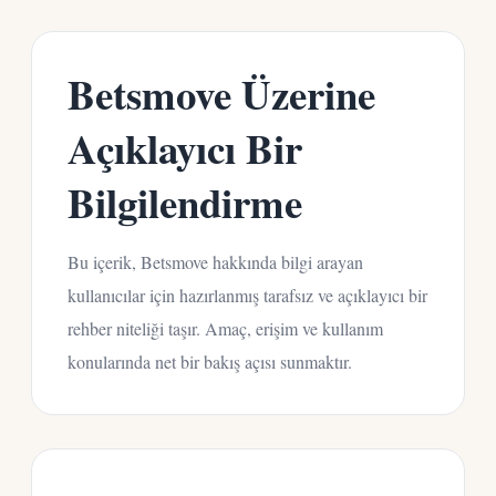
Betsmove Üzerine
Açıklayıcı Bir
Bilgilendirme
Bu içerik, Betsmove hakkında bilgi arayan
kullanıcılar için hazırlanmış tarafsız ve açıklayıcı bir
rehber niteliği taşır. Amaç, erişim ve kullanım
konularında net bir bakış açısı sunmaktır.