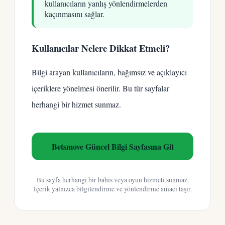
kullanıcıların yanlış yönlendirmelerden
kaçınmasını sağlar.
Kullanıcılar Nelere Dikkat Etmeli?
Bilgi arayan kullanıcıların, bağımsız ve açıklayıcı
içeriklere yönelmesi önerilir. Bu tür sayfalar
herhangi bir hizmet sunmaz.
Betsmove Güncel Bilgi Sayfasına Git
Bu sayfa herhangi bir bahis veya oyun hizmeti sunmaz.
İçerik yalnızca bilgilendirme ve yönlendirme amacı taşır.