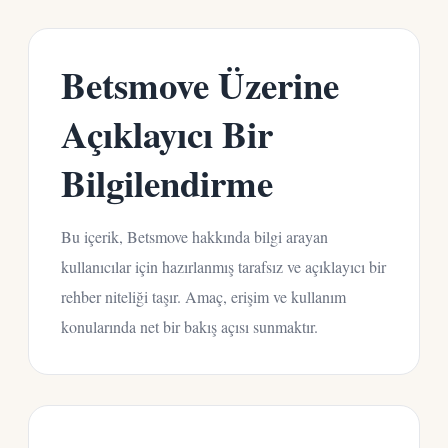
Betsmove Üzerine
Açıklayıcı Bir
Bilgilendirme
Bu içerik, Betsmove hakkında bilgi arayan
kullanıcılar için hazırlanmış tarafsız ve açıklayıcı bir
rehber niteliği taşır. Amaç, erişim ve kullanım
konularında net bir bakış açısı sunmaktır.