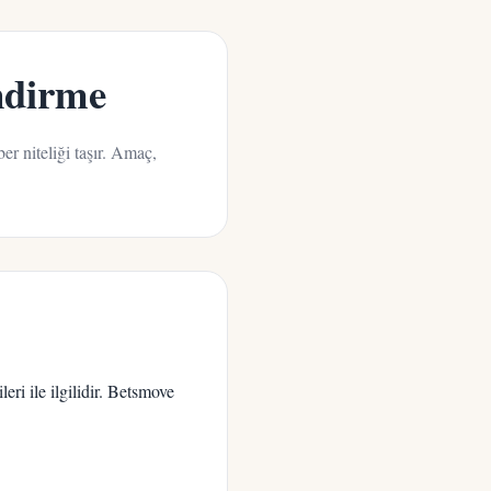
endirme
er niteliği taşır. Amaç,
eri ile ilgilidir. Betsmove