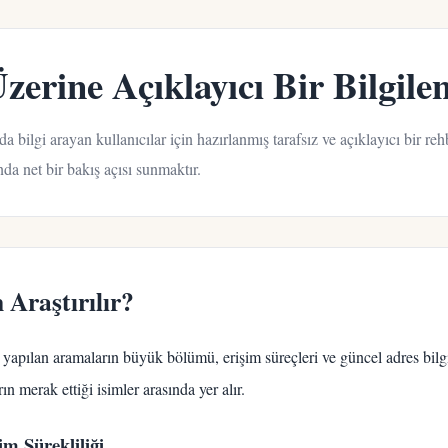
zerine Açıklayıcı Bir Bilgil
bilgi arayan kullanıcılar için hazırlanmış tarafsız ve açıklayıcı bir rehb
da net bir bakış açısı sunmaktır.
Araştırılır?
 yapılan aramaların büyük bölümü, erişim süreçleri ve güncel adres bilgil
n merak ettiği isimler arasında yer alır.
im Sürekliliği