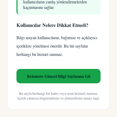
kullanıcıların yanlış yönlendirmelerden
kaçınmasını sağlar.
Kullanıcılar Nelere Dikkat Etmeli?
Bilgi arayan kullanıcıların, bağımsız ve açıklayıcı
içeriklere yönelmesi önerilir. Bu tür sayfalar
herhangi bir hizmet sunmaz.
Betsmove Güncel Bilgi Sayfasına Git
Bu sayfa herhangi bir bahis veya oyun hizmeti sunmaz.
İçerik yalnızca bilgilendirme ve yönlendirme amacı taşır.