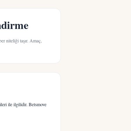
endirme
er niteliği taşır. Amaç,
eri ile ilgilidir. Betsmove