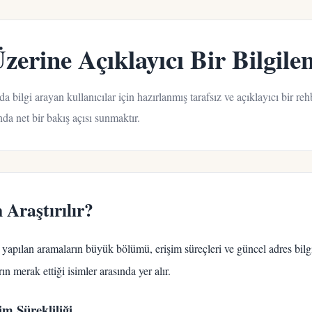
zerine Açıklayıcı Bir Bilgil
bilgi arayan kullanıcılar için hazırlanmış tarafsız ve açıklayıcı bir rehb
da net bir bakış açısı sunmaktır.
Araştırılır?
 yapılan aramaların büyük bölümü, erişim süreçleri ve güncel adres bilgil
n merak ettiği isimler arasında yer alır.
im Sürekliliği