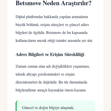
Betsmove Neden Araştırılır?
Dijital platformlar hakkında yapılan aramaların
büyük bölümü, erişim süreçleri ve güncel adres
bilgileri ile ilgilidir. Betsmove de bu kapsamda
kullanıcıların merak ettiği isimler arasında yer alır.
Adres Bilgileri ve Erişim Sürekliliği
Zaman zaman alan adı değişiklikleri yaşanması,
teknik altyapı gereksinimleri ve erişim
düzenlemeleri ile ilişkilidir. Bu tür durumlarda
bilgilendirme amaçlı kaynaklar önem kazanır.
Güncel ve doğru bilgiye ulaşmak,