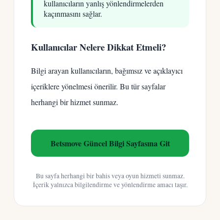
kullanıcıların yanlış yönlendirmelerden
kaçınmasını sağlar.
Kullanıcılar Nelere Dikkat Etmeli?
Bilgi arayan kullanıcıların, bağımsız ve açıklayıcı
içeriklere yönelmesi önerilir. Bu tür sayfalar
herhangi bir hizmet sunmaz.
Betsmove Güncel Bilgi Sayfasına Git
Bu sayfa herhangi bir bahis veya oyun hizmeti sunmaz.
İçerik yalnızca bilgilendirme ve yönlendirme amacı taşır.