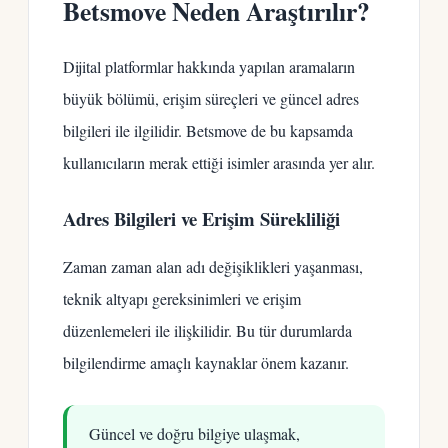
Betsmove Neden Araştırılır?
Dijital platformlar hakkında yapılan aramaların
büyük bölümü, erişim süreçleri ve güncel adres
bilgileri ile ilgilidir. Betsmove de bu kapsamda
kullanıcıların merak ettiği isimler arasında yer alır.
Adres Bilgileri ve Erişim Sürekliliği
Zaman zaman alan adı değişiklikleri yaşanması,
teknik altyapı gereksinimleri ve erişim
düzenlemeleri ile ilişkilidir. Bu tür durumlarda
bilgilendirme amaçlı kaynaklar önem kazanır.
Güncel ve doğru bilgiye ulaşmak,