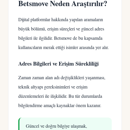
Betsmove Neden Araştırılır?
Dijital platformlar hakkında yapılan aramaların
büyük bölümü, erişim süreçleri ve güncel adres
bilgileri ile ilgilidir. Betsmove de bu kapsamda
kullanıcıların merak ettiği isimler arasında yer alır.
Adres Bilgileri ve Erişim Sürekliliği
Zaman zaman alan adı değişiklikleri yaşanması,
teknik altyapı gereksinimleri ve erişim
düzenlemeleri ile ilişkilidir. Bu tür durumlarda
bilgilendirme amaçlı kaynaklar önem kazanır.
Güncel ve doğru bilgiye ulaşmak,