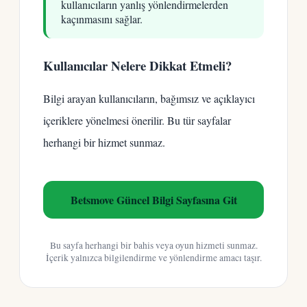
kullanıcıların yanlış yönlendirmelerden
kaçınmasını sağlar.
Kullanıcılar Nelere Dikkat Etmeli?
Bilgi arayan kullanıcıların, bağımsız ve açıklayıcı
içeriklere yönelmesi önerilir. Bu tür sayfalar
herhangi bir hizmet sunmaz.
Betsmove Güncel Bilgi Sayfasına Git
Bu sayfa herhangi bir bahis veya oyun hizmeti sunmaz.
İçerik yalnızca bilgilendirme ve yönlendirme amacı taşır.