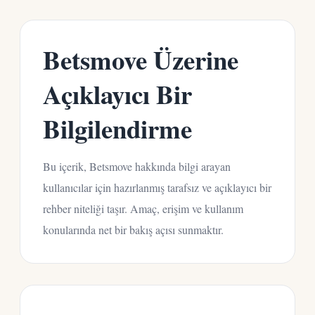
Betsmove Üzerine
Açıklayıcı Bir
Bilgilendirme
Bu içerik, Betsmove hakkında bilgi arayan
kullanıcılar için hazırlanmış tarafsız ve açıklayıcı bir
rehber niteliği taşır. Amaç, erişim ve kullanım
konularında net bir bakış açısı sunmaktır.