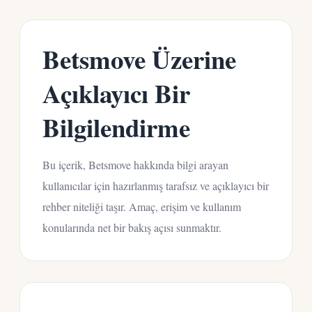
Betsmove Üzerine
Açıklayıcı Bir
Bilgilendirme
Bu içerik, Betsmove hakkında bilgi arayan
kullanıcılar için hazırlanmış tarafsız ve açıklayıcı bir
rehber niteliği taşır. Amaç, erişim ve kullanım
konularında net bir bakış açısı sunmaktır.