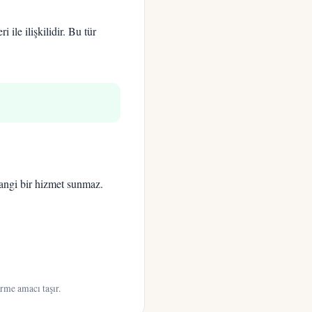
ile ilişkilidir. Bu tür
rhangi bir hizmet sunmaz.
rme amacı taşır.