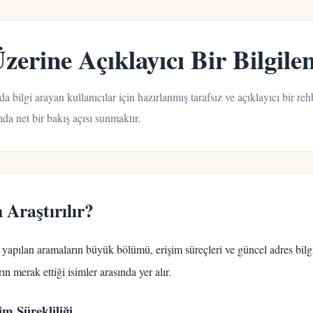
zerine Açıklayıcı Bir Bilgil
bilgi arayan kullanıcılar için hazırlanmış tarafsız ve açıklayıcı bir rehb
da net bir bakış açısı sunmaktır.
Araştırılır?
 yapılan aramaların büyük bölümü, erişim süreçleri ve güncel adres bilgil
n merak ettiği isimler arasında yer alır.
im Sürekliliği