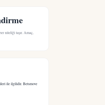
endirme
er niteliği taşır. Amaç,
eri ile ilgilidir. Betsmove