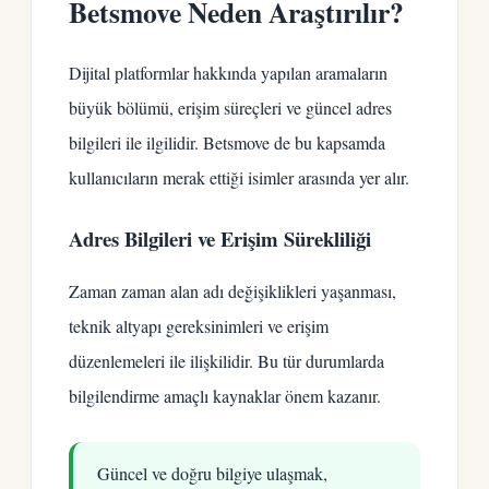
Betsmove Neden Araştırılır?
Dijital platformlar hakkında yapılan aramaların
büyük bölümü, erişim süreçleri ve güncel adres
bilgileri ile ilgilidir. Betsmove de bu kapsamda
kullanıcıların merak ettiği isimler arasında yer alır.
Adres Bilgileri ve Erişim Sürekliliği
Zaman zaman alan adı değişiklikleri yaşanması,
teknik altyapı gereksinimleri ve erişim
düzenlemeleri ile ilişkilidir. Bu tür durumlarda
bilgilendirme amaçlı kaynaklar önem kazanır.
Güncel ve doğru bilgiye ulaşmak,