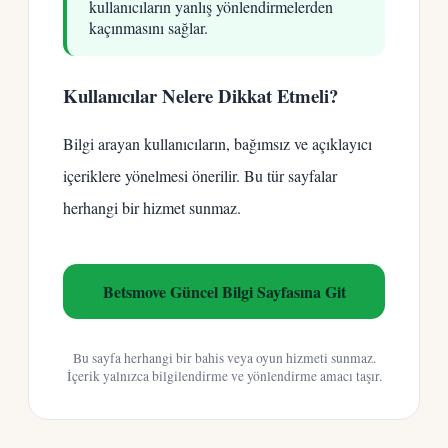
kullanıcıların yanlış yönlendirmelerden
kaçınmasını sağlar.
Kullanıcılar Nelere Dikkat Etmeli?
Bilgi arayan kullanıcıların, bağımsız ve açıklayıcı
içeriklere yönelmesi önerilir. Bu tür sayfalar
herhangi bir hizmet sunmaz.
Betsmove Güncel Bilgi Sayfasına Git
Bu sayfa herhangi bir bahis veya oyun hizmeti sunmaz.
İçerik yalnızca bilgilendirme ve yönlendirme amacı taşır.