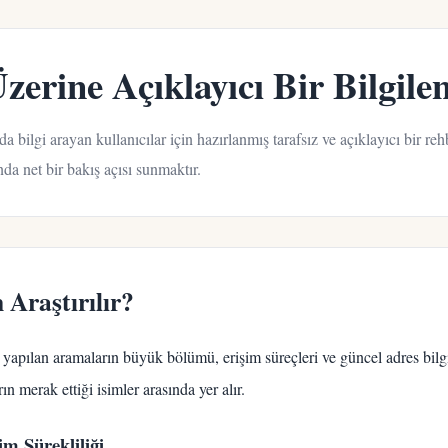
zerine Açıklayıcı Bir Bilgil
bilgi arayan kullanıcılar için hazırlanmış tarafsız ve açıklayıcı bir rehb
da net bir bakış açısı sunmaktır.
Araştırılır?
 yapılan aramaların büyük bölümü, erişim süreçleri ve güncel adres bilgil
n merak ettiği isimler arasında yer alır.
im Sürekliliği