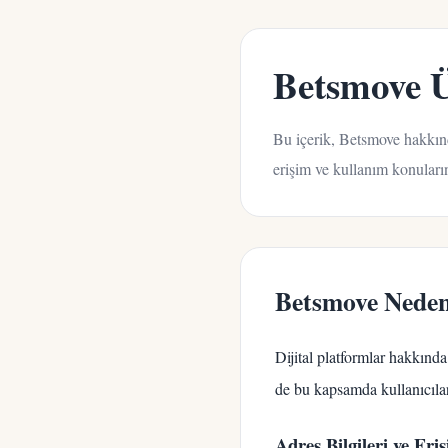
Betsmove Ü
Bu içerik, Betsmove hakkında 
erişim ve kullanım konuların
Betsmove Neden 
Dijital platformlar hakkında
de bu kapsamda kullanıcıları
Adres Bilgileri ve Eriş