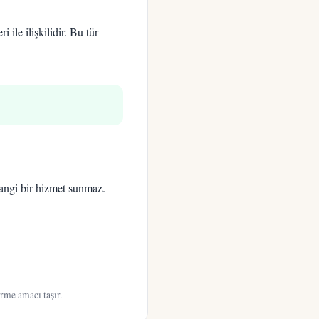
ile ilişkilidir. Bu tür
rhangi bir hizmet sunmaz.
rme amacı taşır.