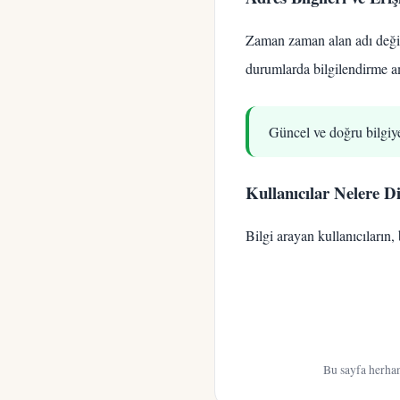
Zaman zaman alan adı değişik
durumlarda bilgilendirme a
Güncel ve doğru bilgiye
Kullanıcılar Nelere D
Bilgi arayan kullanıcıların,
Bu sayfa herhan