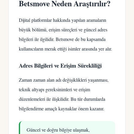
Betsmove Neden Araştırılır?
Dijital platformlar hakkında yapılan aramaların
büyük bölümü, erişim süreçleri ve güncel adres
bilgileri ile ilgilidir. Betsmove de bu kapsamda
kullanıcıların merak ettiği isimler arasında yer alır.
Adres Bilgileri ve Erişim Sürekliliği
Zaman zaman alan adı değişiklikleri yaşanması,
teknik altyapı gereksinimleri ve erişim
düzenlemeleri ile ilişkilidir. Bu tür durumlarda
bilgilendirme amaçlı kaynaklar önem kazanır.
Güncel ve doğru bilgiye ulaşmak,