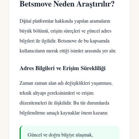
Betsmove Neden Araştırılır?
Dijital platformlar hakkında yapılan aramaların
büyük bölümü, erişim süreçleri ve güncel adres
bilgileri ile ilgilidir. Betsmove de bu kapsamda
kullanıcıların merak ettiği isimler arasında yer alır.
Adres Bilgileri ve Erişim Sürekliliği
Zaman zaman alan adı değişiklikleri yaşanması,
teknik altyapı gereksinimleri ve erişim
düzenlemeleri ile ilişkilidir. Bu tür durumlarda
bilgilendirme amaçlı kaynaklar önem kazanır.
Güncel ve doğru bilgiye ulaşmak,