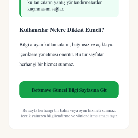
kullanıcıların yanlış yönlendirmelerden
kaçınmasını sağlar.
Kullanıcılar Nelere Dikkat Etmeli?
Bilgi arayan kullanıcıların, bağımsız ve açıklayıcı
içeriklere yönelmesi önerilir. Bu tür sayfalar
herhangi bir hizmet sunmaz.
Betsmove Güncel Bilgi Sayfasına Git
Bu sayfa herhangi bir bahis veya oyun hizmeti sunmaz.
İçerik yalnızca bilgilendirme ve yönlendirme amacı taşır.