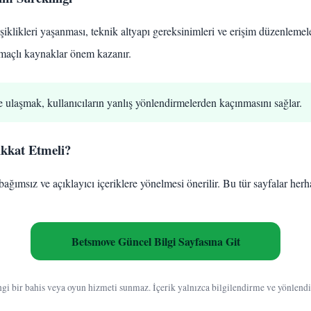
likleri yaşanması, teknik altyapı gereksinimleri ve erişim düzenlemeleri 
maçlı kaynaklar önem kazanır.
 ulaşmak, kullanıcıların yanlış yönlendirmelerden kaçınmasını sağlar.
ikkat Etmeli?
 bağımsız ve açıklayıcı içeriklere yönelmesi önerilir. Bu tür sayfalar he
Betsmove Güncel Bilgi Sayfasına Git
gi bir bahis veya oyun hizmeti sunmaz. İçerik yalnızca bilgilendirme ve yönlendi