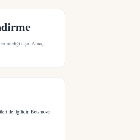
endirme
er niteliği taşır. Amaç,
eri ile ilgilidir. Betsmove