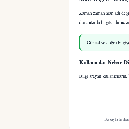
Zaman zaman alan adı değişik
durumlarda bilgilendirme a
Güncel ve doğru bilgiye
Kullanıcılar Nelere D
Bilgi arayan kullanıcıların,
Bu sayfa herhan