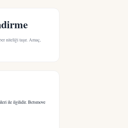
endirme
er niteliği taşır. Amaç,
eri ile ilgilidir. Betsmove