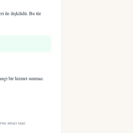
ile ilişkilidir. Bu tür
rhangi bir hizmet sunmaz.
rme amacı taşır.